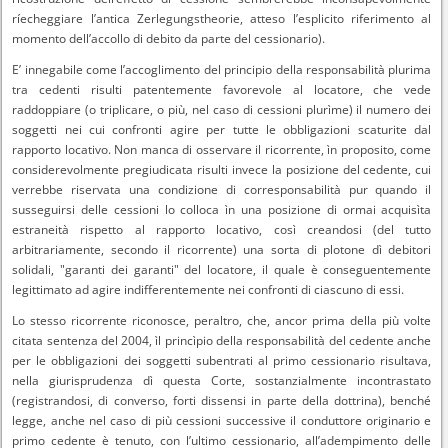
ríecheggiare l’antica Zerlegungstheorie, atteso l’esplicito riferimento al
momento dell’accollo di debito da parte del cessionario).
E’ innegabile come l’accoglimento del principio della responsabilità plurima
tra cedenti risulti patentemente favorevole al locatore, che vede
raddoppiare (o triplicare, o più, nel caso di cessioni plurìme) il numero dei
soggetti nei cui confronti agire per tutte le obbligazioni scaturite dal
rapporto locativo. Non manca di osservare il ricorrente, ìn proposito, come
considerevolmente pregiudicata risulti invece la posizione del cedente, cui
verrebbe riservata una condizione di corresponsabilità pur quando il
susseguirsi delle cessioni lo colloca ìn una posizione di ormai acquisìta
estraneità rispetto al rapporto locativo, così creandosi (del tutto
arbitrariamente, secondo il ricorrente) una sorta di plotone dì debitori
solidali, "garanti dei garanti" del locatore, il quale è conseguentemente
legittimato ad agire indifferentemente nei confronti di ciascuno di essi.
Lo stesso ricorrente riconosce, peraltro, che, ancor prima della più volte
citata sentenza del 2004, ìl princìpio della responsabilità del cedente anche
per le obbligazioni dei soggetti subentrati al primo cessionario risultava,
nella giurisprudenza dì questa Corte, sostanzialmente incontrastato
(registrandosi, di converso, forti dissensi in parte della dottrina), benché
legge, anche nel caso di più cessioni successive il conduttore originario e
primo cedente è tenuto, con l’ultimo cessionario, all’adempimento delle