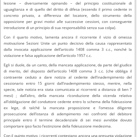
lesione – diversamente opinando – del principio costituzionale di
uguaglianza e di quello del diritto di difesa (essendo il primo cedente in
concreto privato, a differenza del locatore, dello strumento della
opposizione per gravi motivi alle successive cessioni, con conseguente
introduzione di un principio di sua responsabilità senza sua colpa).
Con il quarto motivo, lamenta ancora il ricorrente il vizio di omessa
motivazíone Sezioni Unite un punto decisivo della causa rappresentato
dalla invocata applicazione dell’articolo 1408 comma 3 c.c., nonché la
violazione e falsa applicazione dell’articolo 1957 c.c.
Egli si duole, da un canto, della mancata applicazione, da parte del giudice
di merito, del disposto dell’articolo 1408 comma 3 c.c. (che obbliga il
contraente ceduto a dare notizia al cedente dell’inadempimento del
cessionario entro 15 giorni dall’inadempimento stesso, mentre, nella
specie, tale notizia era stata comunicata ai ricorrenti a distanza di ben 7
mesi) ; dall’altro, della mancata ríconduzione della vicenda relativa
all’obbligazione del conduttore cedente entro lo schema della fideiussione
ex lege, di talché la mancata proposizione e l’omessa diligente
prosecuzione dell’istanza di adempimento nei confronti del debitore
principale entro il termine decadenziale di sei mesi avrebbe dovuto
comportare ipso facto l’estinzione della fideiussione medesima.
Con il quinto motivo, i ricorrenti contestano ancora una presunta violazione