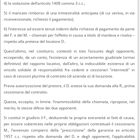
4) la violazione dell’articolo 1408 comma 3 c.c.;
5) il mancato rimborso di una trimestralità anticipata (di cui veniva, in via
riconvenzionale, richiesto il pagamento);
6) l’interesse ad essere tenuti indenni dalla richiesta di pagamento da parte
del F. e del M. – chiamati per l’effetto in causa a titolo di manleva e rivalsa –
rispetto alla pretesa del locatore D..
Quest’ultimo, nel costituirsi, contestò in toto l’assunto degli opponenti,
eccependo, da un canto, l’esistenza di un accertamento giudiziale (ormai
definitivo) del rapporto locativo, dall’altro, la indiscutibile esistenza di un
vincolo solidale di responsabilità fra cedenti e cessionari "intermedi" in
caso di cessioni plurime di contratto (di azienda e) di locazione.
Previa autorizzazione del pretore, il D. estese la sua domanda alla R., prima
cessionaria del contratto.
Questa, eccepita, in limine. l’inammissibilità della chiamata, ripropose, nel
merito, le stesse difese dei due opponenti.
Si costituì in giudizio il F., deducendo la propria estraneità ai fatti di causa,
per essere subentrato nelle proprie obbligazioni contrattuali il cessionario
M., l’avvenuto compiersi della "prescrizione" della garanzia ex articolo
1957 c.c. rispetto alla domanda del D. e degli opponenti, l’applicabilità