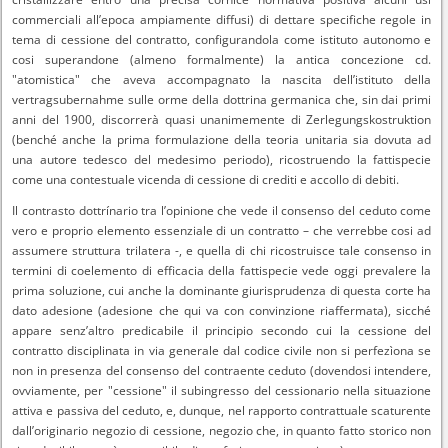
commerciali all’epoca ampiamente diffusi) di dettare specifiche regole in
tema di cessione del contratto, configurandola come istituto autonomo e
cosi superandone (almeno formalmente) la antica concezione cd.
"atomistica" che aveva accompagnato la nascita dell’istituto della
vertragsubernahme sulle orme della dottrina germanica che, sin dai primi
anni del 1900, discorrerà quasi unanimemente di Zerlegungskostruktion
(benché anche la prima formulazione della teoria unitaria sia dovuta ad
una autore tedesco del medesimo periodo), ricostruendo la fattispecie
come una contestuale vicenda di cessione di crediti e accollo di debiti.
Il contrasto dottrínario tra l’opinione che vede il consenso del ceduto come
vero e proprio elemento essenziale di un contratto – che verrebbe cosi ad
assumere struttura trilatera -, e quella di chi ricostruisce tale consenso in
termini di coelemento di efficacia della fattispecie vede oggi prevalere la
prima soluzione, cui anche la dominante giurisprudenza di questa corte ha
dato adesione (adesione che qui va con convinzione riaffermata), sicché
appare senz’altro predicabile il principio secondo cui la cessione del
contratto disciplinata in via generale dal codice civile non si perfezìona se
non in presenza del consenso del contraente ceduto (dovendosi intendere,
ovviamente, per "cessione" il subingresso del cessionario nella situazione
attiva e passiva del ceduto, e, dunque, nel rapporto contrattuale scaturente
dall’originario negozio di cessione, negozio che, in quanto fatto storico non