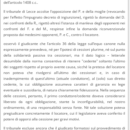
dell’articolo 1408 c.c..
Il tribunale di Lecce accolse l’opposizione del P. e della moglie (revocando
per l’effetto l’impugnato decreto di ingiunzione), rigettò la domanda del D.
nei confronti della R., rigettò altresì l’istanza di manleva degli opponenti nei
confronti del F. e del M., respinse infine la domanda riconvenzionale
proposta dai medesimi opponenti, P. e C., contro il locatore.
osservò il giudicante che l’articolo 36 della legge sull’equo canone nulla
espressamente prevedeva, né per l’ipotesi di cessioni plurime, né sul punto
della solidarietà passiva tra cessionari, ma il dato logico – letterale
desumibile dalla norma consentiva di ritenere "cedente" soltanto l’ultimo
dei soggetti rispetto al proprio avente causa, sicché la pretesa del locatore
non poteva che rivolgersi all’ultimo dei cessionari e, in caso di
inadempimento di quest’ultimo (attuale conduttore), al (solo) suo diretto
cedente, la cui obbligazione assumeva caratteri di garanzia ex lege
eventuale e sussidiaria, di natura chiaramente fideiussoria. Nella sequenza
delle cessioni, pertanto, il primo conduttore/cedente doveva considerarsi
liberato da ogni obbligazione, stante la inconfigurabilità, nel nostro
ordinamento, di una responsabilità senza fonte. Né tale soluzione poteva
pregiudicare concretamente il locatore, cui il legislatore aveva conferito il
potere di opporsi alla cessione per gravi motivi.
Il tribunale escluse ancora che il giudicato formatosi sul provvedimento di