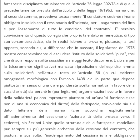
fattispecie disciplinata attualmente dall’articolo 36 legge 392/78 e di quella
precedentemente prevista dall’articolo 5 della legge 19/1963, norma che,
al secondo comma, prevedeva testualmente "il conduttore cedente rimane
obbligato in solido con il cessionario dell’azienda, per il pagamento del fitto
e per l’osservanza di tutte le condizioni del contratto". E’ peraltro
convincimento di questo collegio che proprio tale dato ermeneutica, di tipo
storico-comparatistico, sia in realtà idoneo a provare, piuttosto, la tesi
opposta, secondo cui, a differenza che in passato, il legislatore del 1978
mostra consapevolmente di escludere l’istituto della solidarietà "pura", così
che di sola responsabilità sussidiaria sia oggi lecito discorrere. E ciò sia per
la (sicuramente significativa) mancata riproduzione dell’esplicito lemma
sulla solidarietà nell’attuale testo dell’articolo 36 (la cui evidente
omogeneità morfologica con l’articolo 1408 c.c. ín parte qua depone
piuttosto nel senso di una c a e ponderata scelta normativa in favore della
sussidiarietà) sia perché le (pur legittime) argomentazioni svolte in favore
della solidarietà paiono improntate piuttosto ad un’analìsi funzionale (se
non di analisi economica del diritto) della fattispecie, sorvolando sia sul
dato letterale della norma (che subordina esplicitamente
all’inadempimento del cessionario l’azionabilità della pretesa verso il
cedente), sia Sezioni Unite quello strutturale della fattispecie, modellata
pur sempre sul più generale archetipo della cessione del contratto, che
postula, a sua volta, l’inadempimento del cessionario alle obbligazioni