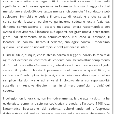
vincolo cumulativo che lega tutti i precedenti cessionari intermedi)
significherebbe ignorare apertamente lo stesso disposto di legge di cui al
menzionato articolo 36, ove testualmente si dispone che "il conduttore può
sublocare l’immobile o cedere il contratto di locazione anche senza il
consenso del locatore, purché venga insieme ceduta o locata l’azienda,
dandone comunicazione al locatore mediante lettera raccomandata con
avviso di ricevimento. Il locatore può opporsi, per gravi motivi, entro trenta
giorni dal ricevimento della comunicazione. Nel caso di cessione, il
locatore, se non ha liberato il cedente, può agire contro il medesimo
qualora il cessionario non adempia le obbligazioni assunte".
E’ indiscutibile, dunque, che la stessa norma di legge subordini la facoltà di
agire del locatore nei confronti del cedente non liberato all’inadempimento
dell’attuale conduttore/cessionario, introducendo un meccanismo legale
secono il quale, richiesto il pagamento del canone a quest’ultimo, e
verficatone l’inadempimento (che è, come noto, cosa altra rispetto ad un
semplice ritardo), viene ad attivarsi il circuito della corresponsabilità
sussidiaria (intesa, va ribadito, in termini di mero beneficium ordinis) del
cedente.
Il collegio non ignora che, non immotivatamente, la più attenta dottrina ha
evidenziato come la disciplina codicistica preveda, all’articolo 1408 c.c.,
l’automatica liberazione del cedente, subordinando ad un’espressa
dichiarazione del ceduto l’opposta vicenda della mancata liberazione (e