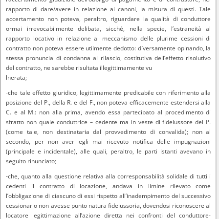
rapporto di dare/avere in relazione ai canoni, la misura di questi. Tale
accertamento non poteva, peraltro, riguardare la qualità di conduttore
ormai irrevocabilmente delibata, sicché, nella specie, l’estraneità al
rapporto locativo in relazione al meccanismo delle plurime cessioni di
contratto non poteva essere utilmente dedotto: díversamente opinando, la
stessa pronuncia di condanna al rilascio, costítutiva dell’effetto risolutivo
del contratto, ne sarebbe risultata illegittimamente vu
lnerata;
-che tale effetto giuridico, legittimamente predicabile con riferimento alla
posizione del P., della R. e del F., non poteva efficacemente estendersi alla
C. e al M.: non alla prima, avendo essa partecipato al procedimento di
sfratto non quale conduttrice – cedente ma in veste di fideiussore del P.
(come tale, non destinataria dal provvedimento di convalida); non al
secondo, per non aver egli mai ricevuto notifica delle impugnazioni
(principale e incidentale), alle quali, peraltro, le parti istanti avevano in
seguito rinunciato;
-che, quanto alla questione relativa alla corresponsabilità solidale di tutti i
cedenti il contratto di locazione, andava in limine rilevato come
l’obbligazione di ciascuno di essi rispetto all’inadempimento del successivo
cessionario non avesse punto natura fideiussoria, dovendosi riconoscere al
locatore legittimazione all’azione diretta nei confronti del conduttore-