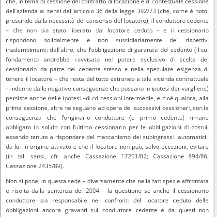
che, in tema di cessione del contratto di locazione e di contestuale cessione
dell’azienda ai sensi dell’articolo 36 della legge 392/73 (che, come è noto,
prescinde dalla necessità del consenso del locatore), il conduttore cedente
– che non sia stato liberato dal locatore ceduto – e il cessionario
rispondono solidalmente e non sussidiariamente dei rispettivi
inadempimenti; dall’altro, che l’obbligazione di garanzia del cedente (il cui
fondamento andrebbe ravvisato nel potere esclusivo di scelta del
cessionario da parte del cedente stesso e nella speculare esigenza di
tenere il locatore – che resta del tutto estraneo a tale vicenda contrattuale
– indenne dalle negative conseguenze che possano in ipotesi derivargliene)
persiste anche nelle ipotesi –di cd cessioni intermedie, e cioè qualora, alla
prima cessione, altre ne seguano ad opera dei successivi cessionari, con la
conseguenza che l’originario conduttore (e primo cedente) rimane
obbligato in solido con l’ultimo cessionario per le obbligazioni di costui,
essendo tenuto a rispondere del meccanismo dei subingressi "automatici"
da lui in origine attivato e che il locatore non può, salvo eccezioni, evitare
(in tali sensi, cfr. anche Cassazione 17201/02; Cassazione 894/86;
Cassazione 2435/89).
Non si pone, in questa sede – diversamente che nella fattispecie affrontata
e risolta dalla sentenza del 2004 – la questione se anche il cessionario
conduttore sia responsabile nei confronti del locatore ceduto delle
obbligazioni ancora gravanti sul conduttore cedente e da questi non