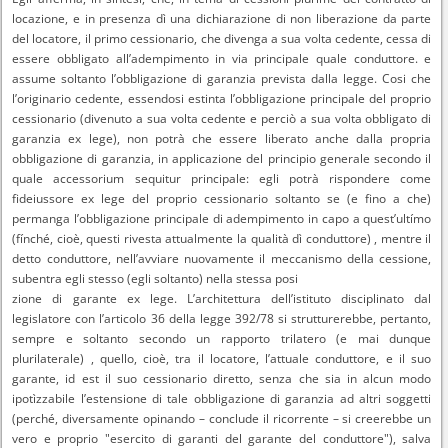
locazione, e in presenza dì una dichiarazione di non liberazione da parte
del locatore, il primo cessionario, che divenga a sua volta cedente, cessa di
essere obbligato all’adempimento in via principale quale conduttore. e
assume soltanto l’obbligazione di garanzia prevista dalla legge. Cosi che
l’originario cedente, essendosi estinta l’obbligazione principale del proprio
cessionario (divenuto a sua volta cedente e perciò a sua volta obbligato di
garanzia ex lege), non potrà che essere liberato anche dalla propria
obbligazione di garanzia, in applicazione del principio generale secondo il
quale accessorium sequitur principale: egli potrà rispondere come
fideiussore ex lege del proprio cessionario soltanto se (e fino a che)
permanga l’obbligazione principale di adempimento in capo a quest’ultímo
(fínché, cioè, questi rivesta attualmente la qualità dì conduttore) , mentre il
detto conduttore, nell’avviare nuovamente il meccanismo della cessione,
subentra egli stesso (egli soltanto) nella stessa posi
zione di garante ex lege. L’architettura dell’istituto disciplinato dal
legislatore con l’articolo 36 della legge 392/78 si strutturerebbe, pertanto,
sempre e soltanto secondo un rapporto trilatero (e mai dunque
plurilaterale) , quello, cioè, tra il locatore, l’attuale conduttore, e il suo
garante, id est il suo cessionario diretto, senza che sia in alcun modo
ipotìzzabile l’estensione di tale obbligazione di garanzia ad altri soggetti
(perché, diversamente opinando – conclude il ricorrente – si creerebbe un
vero e proprio "esercito di garanti del garante del conduttore"), salva