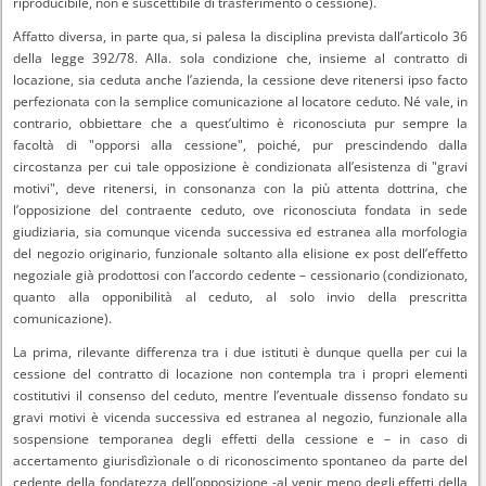
riproducibile, non è suscettibile di trasferimento o cessione).
Affatto diversa, in parte qua, si palesa la disciplina prevista dall’articolo 36
della legge 392/78. Alla. sola condizione che, insieme al contratto di
locazione, sia ceduta anche l’azienda, la cessione deve ritenersi ipso facto
perfezionata con la semplice comunicazione al locatore ceduto. Né vale, in
contrario, obbiettare che a quest’ultimo è riconosciuta pur sempre la
facoltà di "opporsi alla cessione", poiché, pur prescindendo dalla
circostanza per cui tale opposizione è condizionata all’esistenza di "gravi
motivi", deve ritenersi, in consonanza con la più attenta dottrina, che
l’opposizione del contraente ceduto, ove riconosciuta fondata in sede
giudiziaria, sia comunque vicenda successiva ed estranea alla morfologia
del negozio originario, funzionale soltanto alla elisione ex post dell’effetto
negoziale già prodottosi con l’accordo cedente – cessionario (condizionato,
quanto alla opponibilità al ceduto, al solo invio della prescritta
comunicazione).
La prima, rilevante differenza tra i due istituti è dunque quella per cui la
cessione del contratto di locazione non contempla tra i propri elementi
costitutivi il consenso del ceduto, mentre l’eventuale dissenso fondato su
gravi motivi è vicenda successiva ed estranea al negozio, funzionale alla
sospensione temporanea degli effetti della cessione e – in caso di
accertamento giurisdìzìonale o di riconoscimento spontaneo da parte del
cedente della fondatezza dell’opposizione -al venir meno degli effetti della