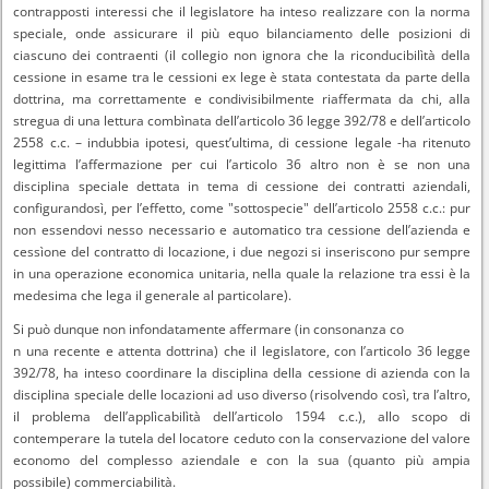
contrapposti interessi che il legislatore ha inteso realizzare con la norma
speciale, onde assicurare il più equo bilanciamento delle posizioni di
ciascuno dei contraenti (il collegio non ignora che la riconducibilìtà della
cessione in esame tra le cessioni ex lege è stata contestata da parte della
dottrina, ma correttamente e condivisibilmente riaffermata da chi, alla
stregua di una lettura combìnata dell’articolo 36 legge 392/78 e dell’articolo
2558 c.c. – indubbia ipotesi, quest’ultima, di cessione legale -ha ritenuto
legittima l’affermazione per cui l’articolo 36 altro non è se non una
disciplina speciale dettata in tema di cessione dei contratti aziendali,
configurandosì, per l’effetto, come "sottospecie" dell’articolo 2558 c.c.: pur
non essendovi nesso necessario e automatico tra cessione dell’azienda e
cessìone del contratto di locazione, i due negozi si inseriscono pur sempre
in una operazione economica unitaria, nella quale la relazione tra essi è la
medesima che lega il generale al particolare).
Si può dunque non infondatamente affermare (in consonanza co
n una recente e attenta dottrina) che il legislatore, con l’articolo 36 legge
392/78, ha inteso coordinare la disciplina della cessione di azienda con la
disciplina speciale delle locazioni ad uso diverso (risolvendo così, tra l’altro,
il problema dell’applìcabilìtà dell’articolo 1594 c.c.), allo scopo di
contemperare la tutela del locatore ceduto con la conservazione del valore
economo del complesso aziendale e con la sua (quanto più ampia
possibile) commerciabilità.