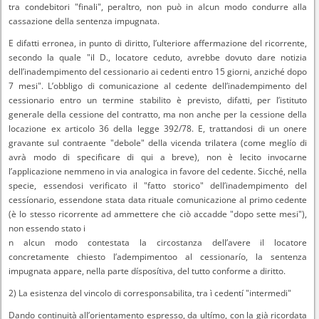
tra condebitori "finali", peraltro, non può in alcun modo condurre alla
cassazione della sentenza impugnata.
E difatti erronea, in punto di diritto, l’ulteriore affermazione del ricorrente,
secondo la quale "il D., locatore ceduto, avrebbe dovuto dare notizia
dell’inadempimento del cessionario ai cedenti entro 15 giorni, anziché dopo
7 mesi". L’obbligo di comunicazione al cedente dell’inadempimento del
cessionario entro un termine stabilito è previsto, difatti, per l’istituto
generale della cessione del contratto, ma non anche per la cessione della
locazione ex articolo 36 della legge 392/78. E, trattandosi di un onere
gravante sul contraente "debole" della vicenda trilatera (come meglío di
avrà modo di specificare di qui a breve), non è lecito invocarne
l’applicazione nemmeno in via analogica in favore del cedente. Sicché, nella
specie, essendosi verificato il "fatto storico" dell’inadempimento del
cessíonario, essendone stata data rituale comunicazione al primo cedente
(è lo stesso ricorrente ad ammettere che ciò accadde "dopo sette mesi"),
non essendo stato i
n alcun modo contestata la circostanza dell’avere il locatore
concretamente chiesto l’adempimentoo al cessionarío, la sentenza
impugnata appare, nella parte dísposítiva, del tutto conforme a diritto.
2) La esistenza del vincolo di corresponsabilita, tra ì cedentí "intermedi"
Dando continuità all’orientamento espresso, da ultímo, con la già ricordata