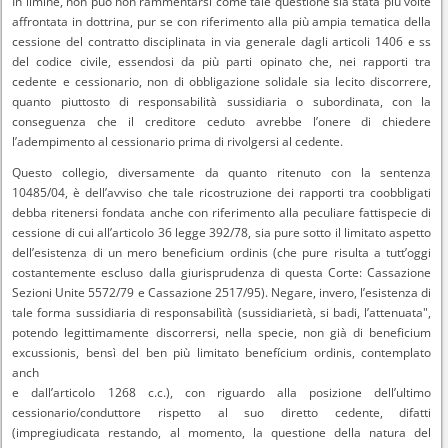
In limine, non può non rammentarsi come tale questione sia stata più volte
affrontata in dottrina, pur se con riferimento alla più ampia tematica della
cessione del contratto disciplinata in via generale dagli articoli 1406 e ss
del codice civile, essendosi da più parti opinato che, nei rapporti tra
cedente e cessionario, non di obbligazione solidale sia lecito discorrere,
quanto piuttosto di responsabilità sussidiaria o subordinata, con la
conseguenza che il creditore ceduto avrebbe l’onere di chiedere
l’adempimento al cessionario prima di rivolgersi al cedente.
Questo collegio, diversamente da quanto ritenuto con la sentenza
10485/04, è dell’avviso che tale ricostruzione dei rapporti tra coobbligati
debba ritenersi fondata anche con riferimento alla peculiare fattispecie di
cessione di cui all’articolo 36 legge 392/78, sia pure sotto il limitato aspetto
dell’esistenza di un mero beneficium ordinis (che pure risulta a tutt’oggi
costantemente escluso dalla giurisprudenza di questa Corte: Cassazione
Sezioni Unite 5572/79 e Cassazione 2517/95). Negare, invero, l’esistenza di
tale forma sussidiaria di responsabilìtà (sussidiarietà, si badi, l’attenuata",
potendo legittimamente discorrersi, nella specie, non già di beneficium
excussionis, bensì del ben più limitato benefícium ordinis, contemplato
anch
e dall’articolo 1268 c.c.), con riguardo alla posizione dell’ultimo
cessionario/conduttore rispetto al suo diretto cedente, difatti
(impregiudicata restando, al momento, la questione della natura del