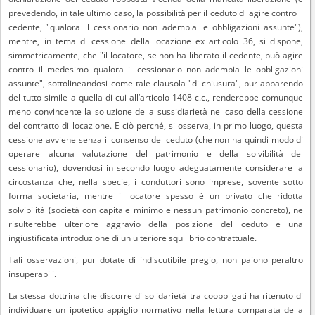
prevedendo, in tale ultimo caso, la possibilità per il ceduto di agire contro il
cedente, "qualora il cessionario non adempia le obbligazioni assunte"),
mentre, in tema di cessione della locazione ex articolo 36, si dispone,
simmetricamente, che "il locatore, se non ha liberato il cedente, può agire
contro il medesimo qualora il cessionario non adempia le obbligazioni
assunte", sottolineandosi come tale clausola "di chiusura", pur apparendo
del tutto simile a quella di cui all’articolo 1408 c.c., renderebbe comunque
meno convincente la soluzione della sussidiarietà nel caso della cessione
del contratto di locazione. E ciò perché, si osserva, in primo luogo, questa
cessione avviene senza il consenso del ceduto (che non ha quindi modo di
operare alcuna valutazione del patrimonio e della solvibilità del
cessionario), dovendosi in secondo luogo adeguatamente considerare la
circostanza che, nella specie, i conduttori sono imprese, sovente sotto
forma societaria, mentre il locatore spesso è un privato che ridotta
solvibilità (società con capitale minimo e nessun patrimonio concreto), ne
risulterebbe ulteriore aggravio della posizione del ceduto e una
ingiustificata introduzione di un ulteriore squilibrio contrattuale.
Tali osservazioni, pur dotate di indiscutibile pregio, non paiono peraltro
insuperabili.
La stessa dottrina che discorre di solidarietà tra coobbligati ha ritenuto di
individuare un ipotetico appiglio normativo nella lettura comparata della