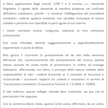
e falsa applicazione degli articoli 1298 1 e II comma c.c., ritenendo
illegittimo il rigetto della domanda di manleva proposta nei confronti
dell’ultimo conduttore, poiché – si sostiene -l’obbligazione dei precedenti
conduttori -cedenti, qualora esistente, non sarebbe comunque di natura
solidale e pertanto non ripartibile in parti uguali al suo interno.
I motivi meritano esame congiunto, attesane la loro intrinseca
connessione.
Essi sono infondati, benché suggestivamente e approfonditamente
argomentati in punto di diritto.
Non ignora il ricorrente (e puntualmente ne dà atto nella memoria
difensiva) che, successivamente alla presentazione del ricorso, questa
stessa sezione ha avuto modo di pronunciarsi in ordine ad analoga
fattispecie, affermando, tra l’altro, il principio della natura solidale della
responsabilità di tutti i cedenti (l’azienda e) il contratto di locazione e
ricostruendo i successivi rapporti tra cedenti e cessionari in termini di
"successione cumulativa" (Cassazione Sezione 3, 1.6.2004, n. 10485).
A tale indirizzo questo collegio intende dare continuità, sia pur con le
precisazioni che seguono.
Con la sentenza dianzì citata, questa Corte aveva affermato, da un canto,