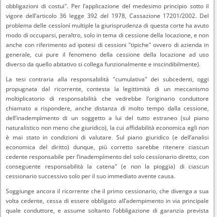
obbligazioni di costui". Per l’applicazione del medesimo principio sotto il
vigore dell’articolo 36 legge 392 del 1978, Cassazione 17201/2002. Del
problema delle cessíoní multiple la giurisprudenza di questa corte ha avuto
modo di occuparsi, peraltro, solo in tema di cessione della locazione, e non
anche con riferimento ad ipotesi di cessioni "tipiche" ovvero di azienda in
generale, cui pure il fenomeno della cessione della locazione ad uso
diverso da quello abitativo si collega funzionalmente e inscindibilmente).
La tesi contraria alla responsabilità "cumulativa" dei subcedenti, oggi
propugnata dal ricorrente, contesta la legittimità di un meccanismo
moltiplicatorio di responsabilità che vedrebbe l’originario conduttore
chiamato a rispondere, anche distanza di molto tempo dalla cessione,
dell’inadempìmento di un soggetto a lui del tutto estraneo (sul piano
naturalistico non meno che giuridico), la cui affidabilità economica egli non
è mai stato in condizioni di valutare. Sul piano giuridico (e dell’analisi
economica del diritto) dunque, più corretto sarebbe ritenere ciascun
cedente responsabile per l’inadempímento del solo cessíonario diretto, con
conseguente responsabilità la catena" (e non la pioggia) di ciascun
cessionario successivo solo per il suo immediato avente causa.
Soggiunge ancora il ricorrente che il primo cessionario, che divenga a sua
volta cedente, cessa di essere obbligato all’adempimento in via principale
quale conduttore, e assume soltanto l’obbligazione di garanzia prevista