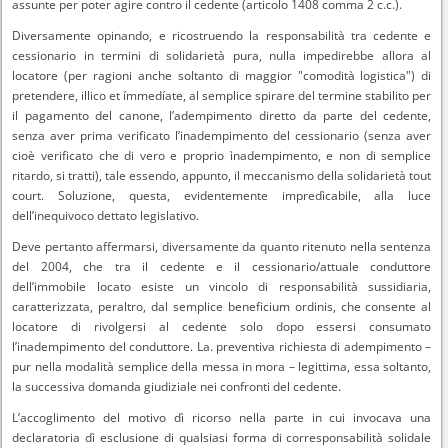
assunte per poter agire contro il cedente (articolo 1408 comma 2 c.c.).
Diversamente opinando, e ricostruendo la responsabilità tra cedente e
cessionario in termini di solidarietà pura, nulla impedirebbe allora al
locatore (per ragioni anche soltanto di maggior "comodità logistica") di
pretendere, illico et ímmedíate, al semplice spirare del termine stabilito per
il pagamento del canone, l’adempimento diretto da parte del cedente,
senza aver prima verificato l’inadempimento del cessionario (senza aver
cioè verificato che di vero e proprio ìnadempimento, e non di semplice
ritardo, si tratti), tale essendo, appunto, il meccanismo della solidarietà tout
court. Soluzione, questa, evidentemente impredìcabile, alla luce
dell’inequivoco dettato legislativo.
Deve pertanto affermarsi, diversamente da quanto ritenuto nella sentenza
del 2004, che tra il cedente e il cessionario/attuale conduttore
dell’immobile locato esiste un vincolo di responsabilità sussidiaria,
caratterizzata, peraltro, dal semplice beneficium ordinis, che consente al
locatore di rivolgersi al cedente solo dopo essersi consumato
l’inadempimento del conduttore. La. preventiva richiesta di adempimento –
pur nella modalità semplice della messa in mora – legittima, essa soltanto,
la successiva domanda giudiziale nei confronti del cedente.
L’accoglimento del motivo dì ricorso nella parte in cui invocava una
declaratoria dì esclusione di qualsiasi forma di corresponsabilità solidale