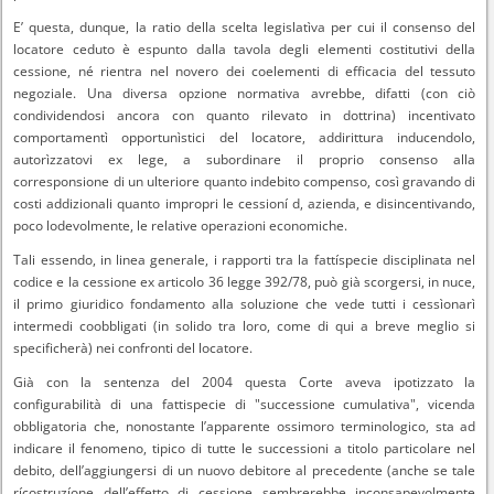
E’ questa, dunque, la ratio della scelta legislatìva per cui il consenso del
locatore ceduto è espunto dalla tavola degli elementi costitutivi della
cessione, né rientra nel novero dei coelementi di efficacia del tessuto
negoziale. Una diversa opzione normativa avrebbe, difatti (con ciò
condividendosi ancora con quanto rilevato in dottrina) incentivato
comportamentì opportunìstici del locatore, addirittura inducendolo,
autorìzzatovi ex lege, a subordinare il proprio consenso alla
corresponsione di un ulteriore quanto indebito compenso, così gravando di
costi addizionali quanto impropri le cessioní d, azienda, e disincentivando,
poco lodevolmente, le relative operazioni economiche.
Tali essendo, in linea generale, i rapporti tra la fattíspecie disciplinata nel
codice e la cessione ex articolo 36 legge 392/78, può già scorgersi, in nuce,
il primo giuridico fondamento alla soluzione che vede tutti i cessìonarì
intermedi coobbligati (in solido tra loro, come di qui a breve meglio si
specificherà) nei confronti del locatore.
Già con la sentenza del 2004 questa Corte aveva ipotizzato la
configurabilità di una fattispecie di "successione cumulativa", vicenda
obbligatoria che, nonostante l’apparente ossimoro terminologico, sta ad
indicare il fenomeno, tipico di tutte le successioni a titolo particolare nel
debito, dell’aggiungersi di un nuovo debitore al precedente (anche se tale
rícostruzíone dell’effetto di cessione sembrerebbe inconsapevolmente