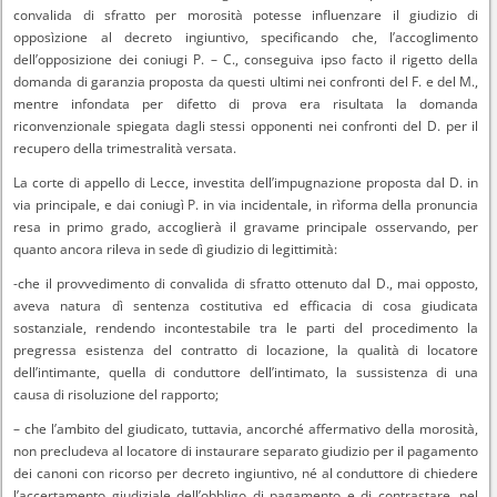
convalida di sfratto per morosità potesse influenzare il giudizio di
opposìzione al decreto ingiuntivo, specificando che, l’accoglimento
dell’opposizione dei coniugi P. – C., conseguiva ipso facto il rigetto della
domanda di garanzia proposta da questi ultimi nei confronti del F. e del M.,
mentre infondata per difetto di prova era risultata la domanda
riconvenzionale spiegata dagli stessi opponenti nei confronti del D. per il
recupero della trimestralità versata.
La corte di appello di Lecce, investita dell’impugnazione proposta dal D. in
via principale, e dai coniugì P. in via incidentale, in rìforma della pronuncia
resa in primo grado, accoglierà il gravame principale osservando, per
quanto ancora rileva in sede dì giudizio di legittimità:
-che il provvedimento di convalida di sfratto ottenuto dal D., mai opposto,
aveva natura dì sentenza costitutiva ed efficacia di cosa giudicata
sostanziale, rendendo incontestabile tra le parti del procedimento la
pregressa esistenza del contratto di locazione, la qualità di locatore
dell’intimante, quella di conduttore dell’intimato, la sussistenza di una
causa di risoluzione del rapporto;
– che l’ambito del giudicato, tuttavia, ancorché affermativo della morosità,
non precludeva al locatore di instaurare separato giudizio per il pagamento
dei canoni con ricorso per decreto ingiuntivo, né al conduttore di chiedere
l’accertamento giudiziale dell’obbligo di pagamento e di contrastare, nel