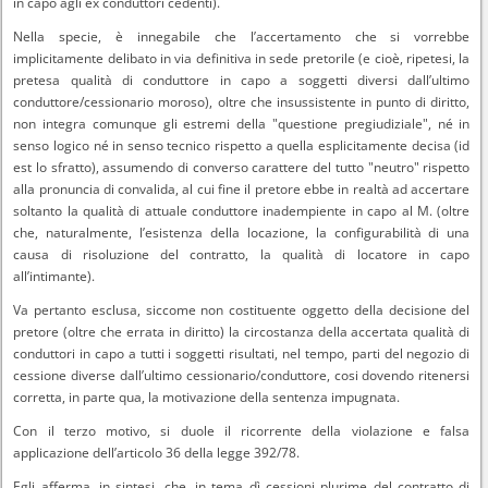
in capo agli ex conduttori cedenti).
Nella specie, è innegabile che l’accertamento che si vorrebbe
implicitamente delibato in via definitiva in sede pretorile (e cioè, ripetesi, la
pretesa qualità di conduttore in capo a soggetti diversi dall’ultimo
conduttore/cessionario moroso), oltre che insussistente in punto di diritto,
non integra comunque gli estremi della "questione pregiudiziale", né in
senso logico né in senso tecnico rispetto a quella esplicitamente decisa (id
est lo sfratto), assumendo di converso carattere del tutto "neutro" rispetto
alla pronuncia di convalida, al cui fine il pretore ebbe in realtà ad accertare
soltanto la qualità di attuale conduttore inadempiente in capo al M. (oltre
che, naturalmente, l’esistenza della locazione, la configurabilità di una
causa di risoluzione del contratto, la qualità di locatore in capo
all’intimante).
Va pertanto esclusa, siccome non costituente oggetto della decisione del
pretore (oltre che errata in diritto) la circostanza della accertata qualità di
conduttori in capo a tutti i soggetti risultati, nel tempo, parti del negozio di
cessione diverse dall’ultimo cessionario/conduttore, cosi dovendo ritenersi
corretta, in parte qua, la motivazione della sentenza impugnata.
Con il terzo motivo, si duole il ricorrente della violazione e falsa
applicazione dell’articolo 36 della legge 392/78.
Egli afferma, in sintesi, che, in tema dì cessioni plurime del contratto di