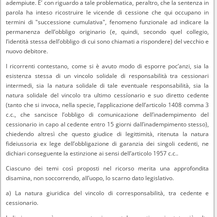
adempiute. E’ con riguardo a tale problematica, peraltro, che la sentenza in
parola ha inteso ricostruire le vicende di cessione che qui occupano in
termini di "successione cumulativa", fenomeno funzionale ad indicare la
permanenza dell’obbligo originario (e, quindi, secondo quel collegio,
l’identità stessa dell’obbligo di cui sono chiamati a rispondere) del vecchio e
nuovo debitore.
I ricorrenti contestano, come si è avuto modo di esporre poc’anzi, sia la
esistenza stessa di un vincolo solidale di responsabilità tra cessionari
intermedi, sia la natura solidale di tale eventuale responsabilità, sia la
natura solidale del vincolo tra ultimo cessíonario e suo diretto cedente
(tanto che si invoca, nella specie, l’applicazione dell’articolo 1408 comma 3
c.c., che sancisce l’obbligo di comunicazione dell’inadempimento del
cessionario in capo al cedente entro 15 giorni dall’inadempimento stesso),
chiedendo altresì che questo giudice di legittimità, ritenuta la natura
fideiussoria ex lege dell’obbligazione di garanzia dei singoli cedenti, ne
dichiari conseguente la estinzione ai sensi dell’articolo 1957 c.c..
Ciascuno dei temi così proposti nel ricorso merita una approfondita
disamina, non soccorrendo, all’uopo, lo scarno dato legislativo.
a) La natura giuridica del vincolo di corresponsabilità, tra cedente e
cessionario.