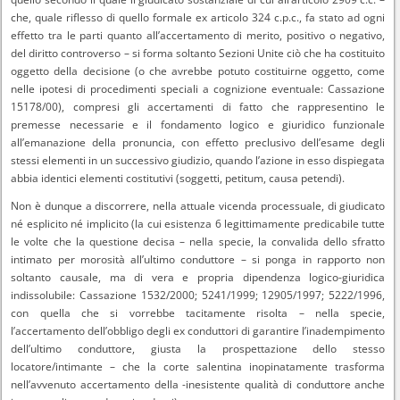
che, quale riflesso di quello formale ex articolo 324 c.p.c., fa stato ad ogni
effetto tra le parti quanto all’accertamento di merito, positivo o negativo,
del diritto controverso – si forma soltanto Sezioni Unite ciò che ha costituito
oggetto della decisione (o che avrebbe potuto costituirne oggetto, come
nelle ipotesi di procedimenti speciali a cognizione eventuale: Cassazione
15178/00), compresi gli accertamenti di fatto che rappresentino le
premesse necessarie e il fondamento logico e giuridico funzionale
all’emanazione della pronuncia, con effetto preclusivo dell’esame degli
stessi elementi in un successivo giudizio, quando l’azione in esso dispiegata
abbia identici elementi costitutivi (soggetti, petitum, causa petendi).
Non è dunque a discorrere, nella attuale vicenda processuale, di giudicato
né esplicito né implicito (la cui esistenza 6 legittimamente predicabile tutte
le volte che la questione decisa – nella specie, la convalida dello sfratto
intimato per morosità all’ultimo conduttore – si ponga in rapporto non
soltanto causale, ma di vera e propria dipendenza logico-giuridica
indissolubile: Cassazione 1532/2000; 5241/1999; 12905/1997; 5222/1996,
con quella che si vorrebbe tacitamente risolta – nella specie,
l’accertamento dell’obbligo degli ex conduttori di garantire l’inadempimento
dell’ultimo conduttore, giusta la prospettazione dello stesso
locatore/intimante – che la corte salentina inopinatamente trasforma
nell’avvenuto accertamento della -inesistente qualità di conduttore anche