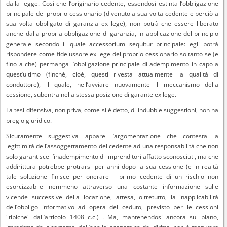
dalla legge. Così che l’originario cedente, essendosi estinta l’obbligazione
principale del proprio cessionario (divenuto a sua volta cedente e perciò a
sua volta obbligato di garanzia ex lege), non potrà che essere liberato
anche dalla propria obbligazione di garanzia, in applicazione del principio
generale secondo il quale accessorium sequitur principale: egli potrà
rispondere come fideiussore ex lege del proprio cessionario soltanto se (e
fino a che) permanga l’obbligazione principale di adempimento in capo a
quest’ultimo (finché, cioè, questi rivesta attualmente la qualità di
conduttore), il quale, nell’avviare nuovamente il meccanismo della
cessione, subentra nella stessa posizione di garante ex lege.
La tesi difensiva, non priva, come si è detto, di indubbie suggestioni, non ha
pregio giuridico.
Sicuramente suggestiva appare l’argomentazione che contesta la
legittimità dell’assoggettamento del cedente ad una responsabilità che non
solo garantisce l’inadempimento di imprenditori affatto sconosciuti, ma che
addirittura potrebbe protrarsi per anni dopo la sua cessione (e in realtà
tale soluzione finisce per onerare il primo cedente di un rischio non
esorcizzabile nemmeno attraverso una costante informazione sulle
vicende successive della locazione, attesa, oltretutto, la inapplicabilità
dell’obbligo informativo ad opera del ceduto, previsto per le cessioni
"tipiche" dall’articolo 1408 c.c.) . Ma, mantenendosi ancora sul piano,