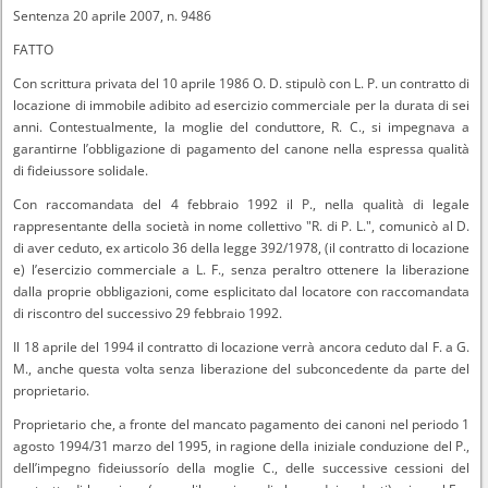
Sentenza 20 aprile 2007, n. 9486
FATTO
Con scrittura privata del 10 aprile 1986 O. D. stipulò con L. P. un contratto di
locazione di immobile adibito ad esercizio commerciale per la durata di sei
anni. Contestualmente, la moglie del conduttore, R. C., si impegnava a
garantirne l’obbligazione di pagamento del canone nella espressa qualità
di fideiussore solidale.
Con raccomandata del 4 febbraio 1992 il P., nella qualità di legale
rappresentante della società in nome collettivo "R. di P. L.", comunicò al D.
di aver ceduto, ex articolo 36 della legge 392/1978, (il contratto di locazione
e) l’esercizio commerciale a L. F., senza peraltro ottenere la liberazione
dalla proprie obbligazioni, come esplicitato dal locatore con raccomandata
di riscontro del successivo 29 febbraio 1992.
Il 18 aprile del 1994 il contratto di locazione verrà ancora ceduto dal F. a G.
M., anche questa volta senza liberazione del subconcedente da parte del
proprietario.
Proprietario che, a fronte del mancato pagamento dei canoni nel periodo 1
agosto 1994/31 marzo del 1995, in ragione della iniziale conduzione del P.,
dell’impegno fideiussorío della moglie C., delle successive cessioni del