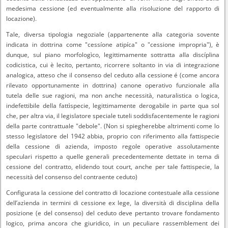
medesima cessione (ed eventualmente alla risoluzione del rapporto di
locazione).
Tale, diversa tipologia negoziale (appartenente alla categoria sovente
indicata in dottrina come "cessíone atipíca" o "cessione impropria"), è
dunque, sul piano morfologìco, legittimamente sottratta alla discíplina
codicistica, cui è lecito, pertanto, ricorrere soltanto in via di integrazione
analogica, atteso che il consenso del ceduto alla cessione é (come ancora
rilevato opportunamente in dottrina) canone operativo funzionale alla
tutela delle sue ragioni, ma non anche necessità, naturalistica o logica,
indefettibile della fattìspecie, legittimamente derogabile in parte qua sol
che, per altra via, il legislatore speciale tuteli soddisfacentemente le ragioni
della parte contrattuale "debole". (Non si spiegherebbe altrimenti come lo
stesso legislatore del 1942 abbia, proprio con riferimento alla fattispecie
della cessione di azienda, imposto regole operative assolutamente
speculari rispetto a quelle generali precedentemente dettate in tema di
cessione del contratto, elidendo tout court, anche per tale fattispecie, la
necessità del consenso del contraente ceduto)
Configurata la cessione del contratto di locazione contestuale alla cessione
dell’azìenda in termini di cessione ex lege, la diversità di disciplina della
posizione (e del consenso) del ceduto deve pertanto trovare fondamento
logico, prima ancora che giuridico, in un peculiare rassemblement dei