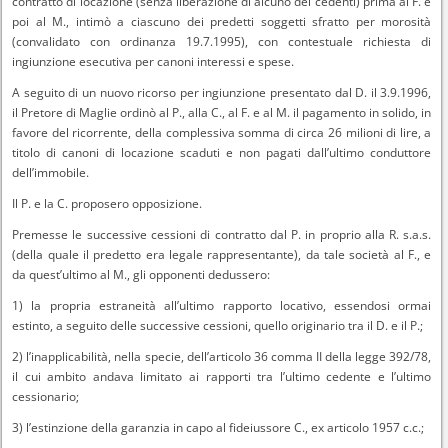
contratto di locazione (senza liberazione di alcuno dei cedenti) prima al F. e
poi al M., intimò a ciascuno dei predetti soggetti sfratto per morosità
(convalidato con ordinanza 19.7.1995), con contestuale richiesta di
ingiunzione esecutiva per canoni interessi e spese.
A seguito di un nuovo ricorso per ingiunzione presentato dal D. il 3.9.1996,
il Pretore di Maglie ordinò al P., alla C., al F. e al M. il pagamento in solido, in
favore del ricorrente, della complessiva somma di circa 26 milioni di lire, a
titolo di canoni di locazione scaduti e non pagati dall’ultimo conduttore
dell’immobile.
Il P. e la C. proposero opposizione.
Premesse le successive cessioni di contratto dal P. in proprio alla R. s.a.s.
(della quale il predetto era legale rappresentante), da tale società al F., e
da quest’ultimo al M., gli opponenti dedussero:
1) la propria estraneità all’ultimo rapporto locativo, essendosi ormai
estinto, a seguito delle successive cessioni, quello originario tra il D. e il P.;
2) l’inapplicabilità, nella specie, dell’articolo 36 comma II della legge 392/78,
il cui ambito andava limitato ai rapporti tra l’ultimo cedente e l’ultimo
cessionario;
3) l’estinzione della garanzia in capo al fideiussore C., ex articolo 1957 c.c.;