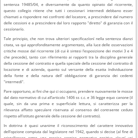
sentenza 19485/04, e diversamente da quanto opinato dal ricorrente,
questo collegio ritiene che tutti i cessionari intermedi debbano esser
chiamati a rispondere nei confronti del locatore, a prescindere dal numero
delle cessioni e a prescindere dal loro rapporto "diretto" di garanzia con il
cessíonarío.
Tale principio, che non trova ulteriori specificazíoní nella sentenza dianzi
citata, va qui approfonditamente argomentato, alla luce delle osservazioni
critiche mosse dal ricorrente (di cui è sintesi l’esposizione dei motivi 3 e 4
che precede), tanto con riferimento ai rapporti tra la disciplina generale
della cessione del contratto e quella speciale della cessione del contratto di
locazione e di azienda, quanto sul versante della esatta índividuazione
della fonte e della natura dell’ obbligazione di garanzia dei cedenti
"intermedì".
Pare opportuno, ai fini che qui ci occupano, prendere nuovamente le mosse
dal dato normativo di cui all’articolo 1406 ss c.c. e 36 legge equo canone (il
quale, sin da una prima e superficiale lettura, si caratterizza per la
rilevanza affatto speculare riservata al consenso del contraente ceduto
rispetto all’istituto generale della cessione del contratto).
In dottrina è quasi unanime il riconoscimento del carattere innovativo
dell’opzione compiuta dal legislatore nel 1942, quando si decise (al fine di
cristallizzare entro una precisa cornice normativa positiva alcuní usi