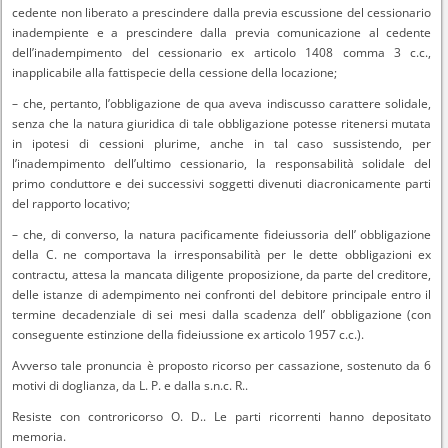
cedente non liberato a prescindere dalla previa escussione del cessionario
inadempiente e a prescindere dalla previa comunicazione al cedente
dell’inadempimento del cessionario ex articolo 1408 comma 3 c.c.,
inapplicabile alla fattispecie della cessione della locazione;
– che, pertanto, l’obbligazione de qua aveva indiscusso carattere solidale,
senza che la natura giuridica di tale obbligazione potesse ritenersi mutata
in ipotesi di cessioni plurime, anche in tal caso sussistendo, per
l’inadempimento dell’ultimo cessionario, la responsabilità solidale del
primo conduttore e dei successivi soggetti divenuti diacronicamente parti
del rapporto locativo;
– che, di converso, la natura pacificamente fideiussoria dell’ obbligazione
della C. ne comportava la irresponsabilità per le dette obbligazioni ex
contractu, attesa la mancata diligente proposizione, da parte del creditore,
delle istanze di adempimento nei confronti del debitore principale entro il
termine decadenziale di sei mesi dalla scadenza dell’ obbligazione (con
conseguente estinzione della fideiussione ex articolo 1957 c.c.).
Avverso tale pronuncia è proposto ricorso per cassazione, sostenuto da 6
motivi di doglianza, da L. P. e dalla s.n.c. R..
Resiste con controricorso O. D.. Le parti ricorrenti hanno depositato
memoria.